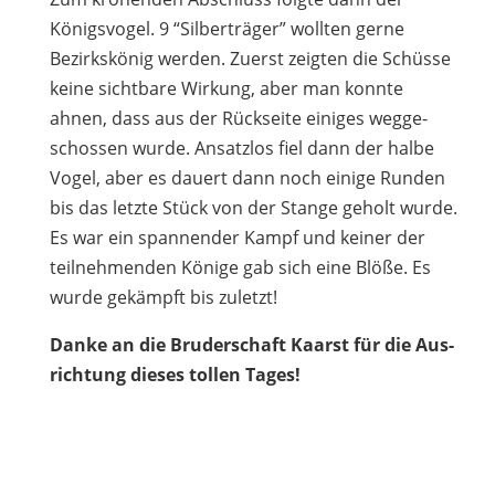
Königs­vo­gel. 9 “Sil­ber­trä­ger” woll­ten gerne
Bezirks­kö­nig wer­den. Zuerst zeig­ten die Schüsse
keine sicht­bare Wir­kung, aber man konnte
ahnen, dass aus der Rück­seite eini­ges weg­ge­
schos­sen wurde. Ansatz­los fiel dann der halbe
Vogel, aber es dau­ert dann noch einige Run­den
bis das letzte Stück von der Stange geholt wurde.
Es war ein span­nen­der Kampf und kei­ner der
teil­neh­men­den Könige gab sich eine Blöße. Es
wurde gekämpft bis zuletzt!
Danke an die Bru­der­schaft Kaarst für die Aus­
rich­tung die­ses tol­len Tages!