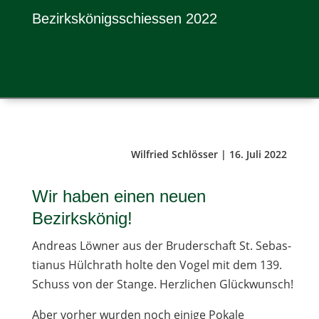
Bezirks­kö­nigs­schies­sen 2022
Wilfried Schlösser | 16. Juli 2022
Wir haben einen neuen
Bezirkskönig!
Andreas Löw­ner aus der Bru­der­schaft St. Sebas­
tia­nus Hülch­rath holte den Vogel mit dem 139.
Schuss von der Stange. Herz­li­chen Glückwunsch!
Aber vor­her wur­den noch einige Pokale