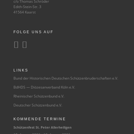
c/o Thomas Schröder
Edith-Stein-Str. 3
41564 Kaarst
FOLGE UNS AUF


LINKS
Bund der Historischen Deutschen Schützenbruderschaften e.V.
BdHDS — Diözesanverband Köln e.V.
Rheinischer Schützenbund e.V.
Deutscher Schützenbund e.V.
KOMMENDE TERMINE
Schüt­zen­fest St. Peter Allerheiligen