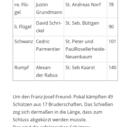
re. Flü­
Jus­tin
St. Andreas Norf
78
gel
Grundmann
David Schri­
St. Seb. Büttgen
li. Flü­gel
90
ckel
Schwanz
Ced­ric
St. Peter und
101
Parmentier
PaulRosellerheide-
Neuenbaum
Rumpf
Alex­an­
St. Seb Kaarst
140
der Rabus
Um den Franz-Josef-Freund- Pokal kämpf­ten 49
Schüt­zen aus 17 Bru­der­schaf­ten. Das Schie­ßen
zog sich der­ma­ßen in die Länge, dass zum
Schluss abge­kürzt wer­den musste.