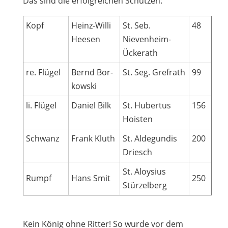
Das sind die erfolg­rei­chen Schützen:
Kopf
Heinz-Willi
St. Seb.
48
Heesen
Nievenheim-
Ückerath
re. Flü­gel
Bernd Bor­
St. Seg. Grefrath
99
kow­ski
li. Flü­gel
Daniel Bilk
St. Huber­tus
156
Hoisten
Schwanz
Frank Kluth
St. Alde­gun­dis
200
Driesch
St. Aloy­sius
Rumpf
Hans Smit
250
Stürzelberg
Kein König ohne Rit­ter! So wurde vor dem