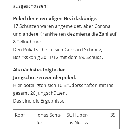
ausgeschossen:
Pokal der ehe­ma­li­gen Bezirkskönige:
17 Schüt­zen waren ange­mel­det, aber Corona
und andere Krank­hei­ten dezi­mierte die Zahl auf
8 Teilnehmer.
Den Pokal sicherte sich Ger­hard Schmitz,
Bezirks­kö­nig 2011/12 mit dem 59. Schuss.
Als nächs­tes folgte der
Jungschützenwanderpokal:
Hier betei­lig­ten sich 10 Bru­der­schaf­ten mit ins­
ge­samt 26 Jungschützen.
Das sind die Ergebnisse:
Kopf
Jonas Schä­
St. Huber­
35
fer
tus Neuss