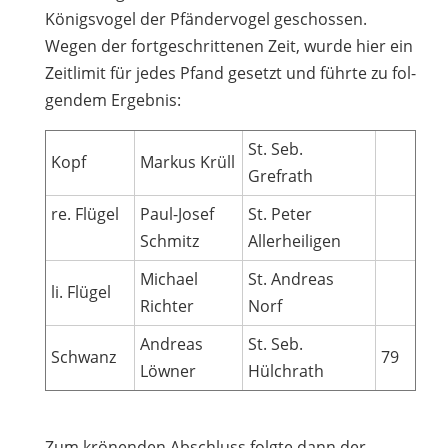
Königs­vo­gel der Pfän­der­vo­gel geschos­sen.
Wegen der fort­ge­schrit­te­nen Zeit, wurde hier ein
Zeit­li­mit für jedes Pfand gesetzt und führte zu fol­
gen­dem Ergebnis:
St. Seb.
Kopf
Mar­kus Krüll
Grefrath
re. Flü­gel
Paul-Josef
St. Peter
Schmitz
Allerheiligen
Michael
St. Andreas
li. Flü­gel
Rich­ter
Norf
Andreas
St. Seb.
Schwanz
79
Löw­ner
Hülchrath
Zum krö­nen­den Abschluss folgte dann der