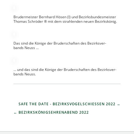
Bru­der­meis­ter Bern­hard Hösen (l) und Bezirks­bun­des­meis­ter
Tho­mas Schrö­der ® mit dem strah­len­den neuen Bezirkskönig.
Das sind die Könige der Bru­der­schaf­ten des Bezirks­ver­
bands Neuss …
… und das sind die Könige der Bru­der­schaf­ten des Bezirks­ver­
bands Neuss.
SAFE THE DATE - BEZIRKSVOGELSCHIESSEN 2022
BEZIRKSKÖNIGSEHRENABEND 2022