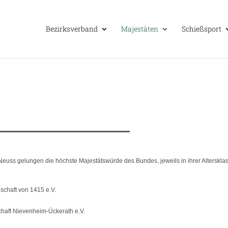
Bezirks­ver­band
Majes­tä­ten
Schieß­sport
Neuss gelun­gen die höchste Majes­täts­würde des Bun­des, jeweils in ihrer Alters­kla
­schaft von 1415 e.V.
chaft Nie­ven­heim-Ücke­rath e.V.