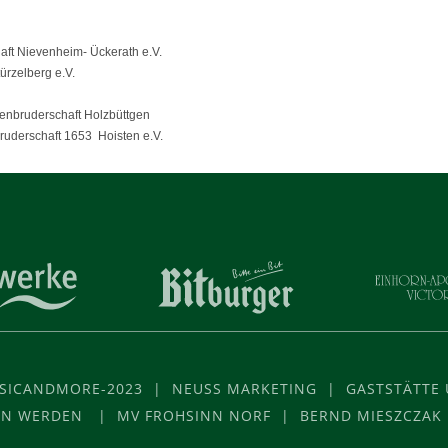
aft Nie­ven­heim- Ücke­rath e.V.
r­zel­berg e.V.
n­bru­der­schaft Holzbüttgen
­der­schaft 1653 Hois­ten e.V.
USICANDMORE-2023 | NEUSS MARKETING | GASTSTÄTTE U
VON WERDEN | MV FROHSINN NORF | BERND MIESZCZAK