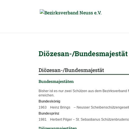
Diö­ze­san-/Bun­des­ma­jes­tät
Diö­ze­san-/Bun­des­ma­jes­tät
Bun­des­ma­jes­tä­ten
Bis­her ist es nur zwei Schüt­zen aus dem Bezirks­ver­band 
erreichen.
Bun­des­kö­nig
1963 Heinz Brings – Neus­ser Schei­ben­schüt­zen­ge­sell
Bun­des­prinz
1981 Her­bert Pil­ger – St. Sebas­tia­nus Schüt­zen­bru­der­s
Diö­ze­san­ma­jes­tä­ten