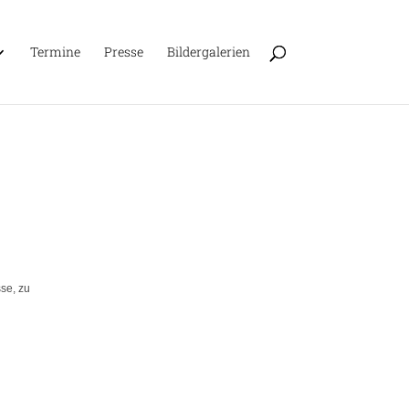
Ter­mine
Presse
Bil­der­ga­le­rien
sse, zu