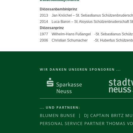
Diö­ze­san­bam­bi­ni­prinz
2013 Jan Knö­chel – St. Sebas­tia­nus Schüt­zen­bru­der­sch
2014 Luca Baron – St. Aloy­sius Schüt­zen­bru­der­schaft Stü
Diö­ze­san­prinz
1977 Wil­helm-Hans Fuß­an­gel ‑St. Sebas­tia­nus Schüt­ze
2006 Chris­tian Schu­ma­cher ‑St. Huber­tus Schüt­zen­bru
WIR DANKEN UNSEREN SPONSOREN ...
... UND PARTNERN:
BLUMEN BUNSE | DJ CAPTAIN BRITZ M
PERSONAL SERVICE PARTNER THOMAS 