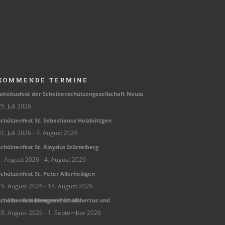
KOMMENDE TERMINE
ako­bus­fest der Schei­ben­schüt­zen­ge­sell­schaft Neuss
5. Juli 2026
chüt­zen­fest St. Sebas­tia­nus Holzbüttgen
1. Juli 2026
- 3. August 2026
chüt­zen­fest St. Aloy­sius Stürzelberg
1. August 2026
- 4. August 2026
chüt­zen­fest St. Peter Allerheiligen
15. August 2026
- 18. August 2026
hüt­zen­fest Neuss mit St. Huber­tus und Scheibenschützengesellschaft
29. August 2026
- 1. September 2026