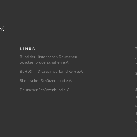
LINKS
Bund der Historischen Deutschen
J
Schützenbruderschaften e.V.
2
BdHDS — Diözesanverband Köln e.V.
S
Rheinischer Schützenbund e.V.
3
Deutscher Schützenbund e.V.
S
S
Sc