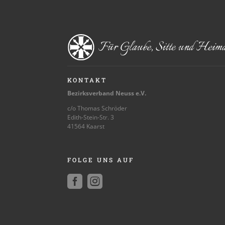
KONTAKT
Bezirksverband Neuss e.V.
c/o Thomas Schröder
Edith-Stein-Str. 3
41564 Kaarst
FOLGE UNS AUF

