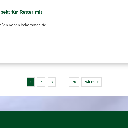
ekt für Ret­ter mit
ro­ßen Roben bekom­men sie
1
2
3
28
NÄCHSTE
…