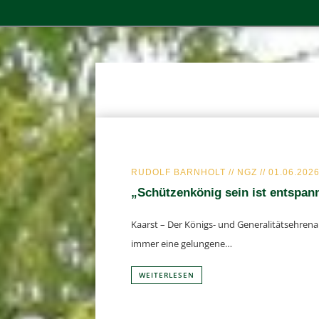
RUDOLF BARNHOLT // NGZ // 01.06.202
„Schüt­zen­kö­nig sein ist ent­spann
Kaarst – Der Königs- und Gene­ra­li­täts­eh­ren
immer eine gelungene…
WEI­TER­LE­SEN