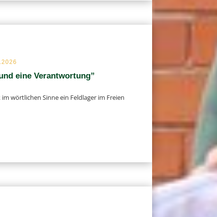
6.2026
 und eine Verantwortung”
 wört­li­chen Sinne ein Feld­la­ger im Freien