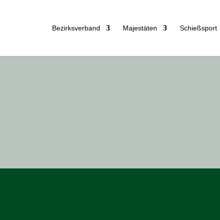
Bezirks­ver­band
Majes­tä­ten
Schieß­sport