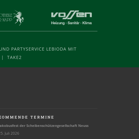
ND PARTYSERVICE LEBIODA MIT
 | TAKE2
KOMMENDE TERMINE
ako­bus­fest der Schei­ben­schüt­zen­ge­sell­schaft Neuss
5. Juli 2026