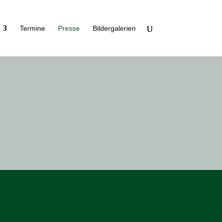
Ter­mine
Presse
Bil­der­ga­le­rien