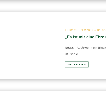
TEBÖ SEEG // NGZ // 01.0
„Es ist mir eine Ehre
Neuss – Auch wenn ein Biwak im
ist, ist die…
WEI­TER­LE­SEN