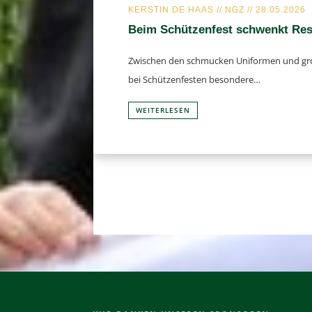
KERS­TIN DE HAAS // NGZ // 28.05.2026
Beim Schüt­zen­fest schwenkt Resp
Zwi­schen den schmu­cken Uni­for­men und g
bei Schüt­zen­fes­ten besondere…
WEI­TER­LE­SEN