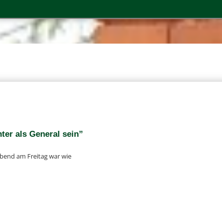
6
­ter als Gene­ral sein”
­abend am Frei­tag war wie