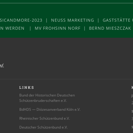
USICANDMORE-2023 | NEUSS MARKETING | GASTSTÄTTE U
VON WERDEN | MV FROHSINN NORF | BERND MIESZCZAK
LINKS
Bund der Historischen Deutschen
J
Schützenbruderschaften e.V.
2
BdHDS — Diözesanverband Köln e.V.
S
Rheinischer Schützenbund e.V.
3
Deutscher Schützenbund e.V.
S