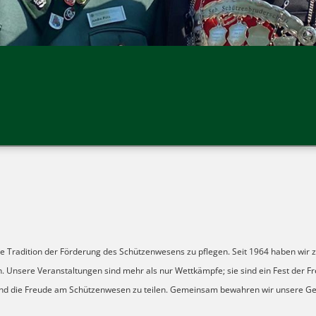
e Tra­di­tion der För­de­rung des Schüt­zen­we­sens zu pfle­gen. Seit 1964 haben wir z
. Unsere Ver­an­stal­tun­gen sind mehr als nur Wett­kämpfe; sie sind ein Fest der Fre
den und die Freude am Schüt­zen­we­sen zu tei­len. Gemein­sam bewah­ren wir unsere G