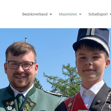
Bezirks­ver­band
Majes­tä­ten
Schieß­sport