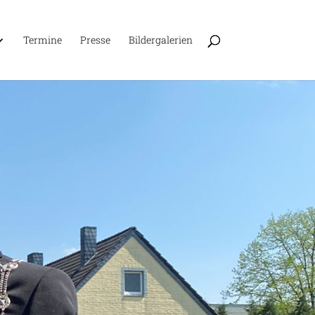
Ter­mine
Presse
Bil­der­ga­le­rien