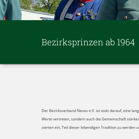
Bezirks­prin­zen ab 1964
Der Bezirks­ver­band Neuss e.V. ist stolz dar­auf, eine lang
Werte ver­tre­ten, son­dern auch die Gemein­schaft stär­ken
sier­ten ein, Teil die­ser leben­di­gen Tra­di­tion zu wer­