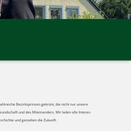
ahl­rei­che Bezirks­prin­zen gekrönt, die nicht nur unsere
und­schaft und des Mit­ein­an­ders. Wir laden alle Inter­es­
eschichte und gestal­ten die Zukunft.