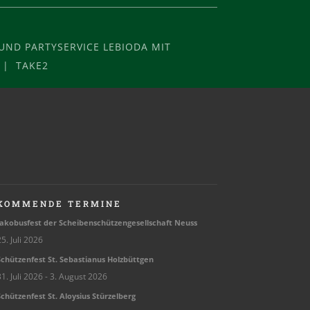
ND PARTYSERVICE LEBIODA MIT
 | TAKE2
KOMMENDE TERMINE
ako­bus­fest der Schei­ben­schüt­zen­ge­sell­schaft Neuss
5. Juli 2026
chüt­zen­fest St. Sebas­tia­nus Holzbüttgen
1. Juli 2026
- 3. August 2026
chüt­zen­fest St. Aloy­sius Stürzelberg