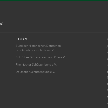
LINKS
Bund der Historischen Deutschen
J
Schützenbruderschaften e.V.
2
BdHDS — Diözesanverband Köln e.V.
S
Rheinischer Schützenbund e.V.
3
Deutscher Schützenbund e.V.
S
S
Sc