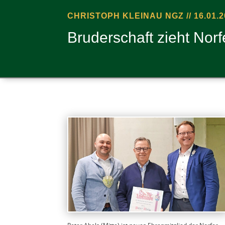
CHRIS­TOPH KLEINAU NGZ // 16.01.2
Bru­der­schaft zieht Nor­