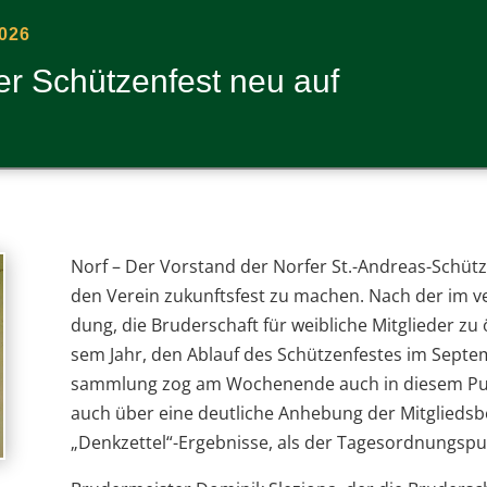
026
fer Schüt­zen­fest neu auf
Norf –
Der Vor­stand der Nor­fer St.-Andreas-Schütz
den Ver­ein zukunfts­fest zu machen. Nach der im ver­
dung, die Bru­der­schaft für weib­li­che Mit­glie­der zu
sem Jahr, den Ablauf des Schüt­zen­fes­tes im Sep­tem
samm­lung zog am Wochen­ende auch in die­sem Pu
auch über eine deut­li­che Anhe­bung der Mit­glieds­b
„Denkzettel“-Ergebnisse, als der Tages­ord­nungs­pun