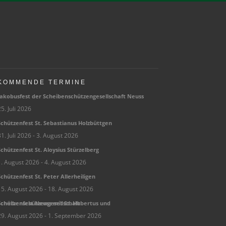
KOMMENDE TERMINE
ako­bus­fest der Schei­ben­schüt­zen­ge­sell­schaft Neuss
5. Juli 2026
chüt­zen­fest St. Sebas­tia­nus Holzbüttgen
1. Juli 2026
- 3. August 2026
chüt­zen­fest St. Aloy­sius Stürzelberg
1. August 2026
- 4. August 2026
chüt­zen­fest St. Peter Allerheiligen
15. August 2026
- 18. August 2026
hüt­zen­fest Neuss mit St. Huber­tus und Scheibenschützengesellschaft
29. August 2026
- 1. September 2026