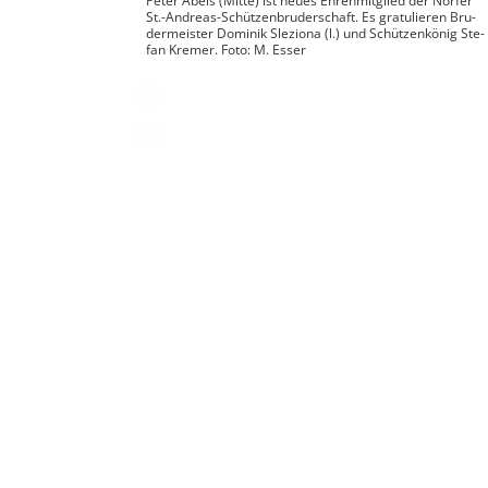
Peter Abels (Mitte) ist neues Ehren­mit­glied der Nor­fer
St.-Andreas-Schützenbruderschaft. Es gra­tu­lie­ren Bru­
der­meis­ter Domi­nik Sle­ziona (l.) und Schüt­zen­kö­nig Ste­
fan Kre­mer. Foto: M. Esser