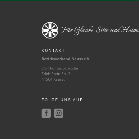
KONTAKT
Bezirksverband Neuss e.V.
c/o Thomas Schröder
Edith-Stein-Str. 3
41564 Kaarst
FOLGE UNS AUF

