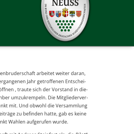
enbruderschaft arbei­tet wei­ter daran,
gan­ge­nen Jahr getrof­fe­nen Ent­schei­
 öff­nen , traute sich der Vor­stand in die­
­ber umzu­krem­peln. Die Mit­glie­der­ver­
nkt mit. Und obwohl die Ver­samm­lung
ei­träge zu befin­den hatte, gab es keine
kt Wah­len auf­ge­ru­fen wurde.