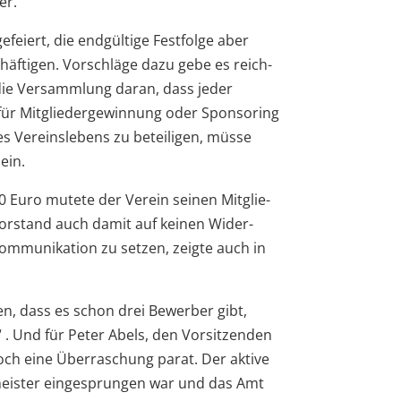
er.
efei­ert, die end­gül­tige Fest­folge aber
äf­ti­gen. Vor­schläge dazu gebe es reich­
 die Ver­samm­lung daran, dass jeder
r Mit­glie­der­ge­win­nung oder Spon­so­ring
 Ver­eins­le­bens zu betei­li­gen, müsse
ein.
0 Euro mutete der Ver­ein sei­nen Mit­glie­
or­stand auch damit auf kei­nen Wider­
om­mu­ni­ka­tion zu set­zen, zeigte auch in
sen, dass es schon drei Bewer­ber gibt,
“ . Und für Peter Abels, den Vor­sit­zen­den
och eine Über­ra­schung parat. Der aktive
eis­ter ein­ge­sprun­gen war und das Amt