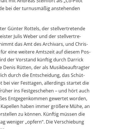
haft mit Andreas Stein­fort als „Co-Pilot“
rde bei der tur­nus­mä­ßig anste­hen­den
er Gün­ter Rot­tels, der stell­ver­tre­tende
is­ter Julis Weber und der stell­ver­tre­
­nimmt das Amt des Archi­vars, und Chris­
 für eine wei­tere Amts­zeit auf die­sem Pos­
rd der Vor­stand künf­tig durch Dar­rick
Denis Rüt­ten, der als Musik­be­auf­trag­ter
r­lich durch die Ent­schei­dung, das Schüt­
bei vier Fest­ta­gen, aller­dings star­tet die
frü­her ins Fest­ge­sche­hen – und hört auch
­ßes Ent­ge­gen­kom­men gewer­tet wor­den,
ie Kapel­len haben immer grö­ßere Mühe, an
­stel­len zu kön­nen. Künf­tig müs­sen die
tag weni­ger „opfern“. Die Ver­schie­bung