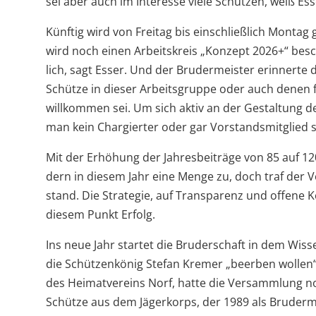
sei aber auch im Inter­esse viele Schüt­zen, weiß Ess
Künf­tig wird von Frei­tag bis ein­schließ­lich Mon­tag g
wird noch einen Arbeits­kreis „Kon­zept 2026+“ besch
lich, sagt Esser. Und der Bru­der­meis­ter erin­nerte
Schütze in die­ser Arbeits­gruppe oder auch denen fü
will­kom­men sei. Um sich aktiv an der Gestal­tung des
man kein Char­gier­ter oder gar Vor­stands­mit­glied s
Mit der Erhö­hung der Jah­res­bei­träge von 85 auf 12
dern in die­sem Jahr eine Menge zu, doch traf der V
stand. Die Stra­te­gie, auf Trans­pa­renz und offene K
die­sem Punkt Erfolg.
Ins neue Jahr star­tet die Bru­der­schaft in dem Wis­
die Schüt­zen­kö­nig Ste­fan Kre­mer „beer­ben wol­len
des Hei­mat­ver­eins Norf, hatte die Ver­samm­lung n
Schütze aus dem Jäger­korps, der 1989 als Bru­der­m