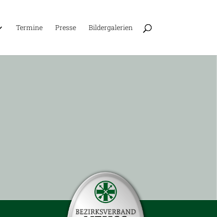
Ter­mine
Presse
Bil­der­ga­le­rien