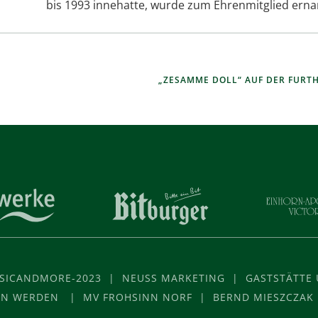
bis 1993 inne­hatte, wurde zum Ehren­mit­glied erna
„ZESAMME DOLL“ AUF DER FURTH
USICANDMORE-2023 | NEUSS MARKETING | GASTSTÄTTE U
VON WERDEN | MV FROHSINN NORF | BERND MIESZCZAK