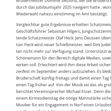
Bru­der­meis­ter Domi­nik Sle­ziona, der die Bru­der­sc
durch das Jubi­lä­ums­jahr 2025 navi­giert hatte , wu
Wie­der­wahl nahezu ein­stim­mig im Amt bestätigt.
Ver­gleich­bar gute Ergeb­nisse erhiel­ten Schatz­meis­t
Geschäfts­füh­rer Sebas­tian Hil­gers, Jung­schüt­zen­me
tende Schatz­meis­ter Olaf Heck. Jens Deus­sen über
tian Fieck wird neuer Schieß­meis­ter, weil Dirk Judel
ten nicht mehr zur Ver­fü­gung stand. Unter­stützt wi
Schö­ne­mann für den Bereich digi­tale Medien, sowie 
wir­ken soll. Erleich­tert wird ihm diese Arbeit siche
zen­fest im Sep­tem­ber anders auf­zu­zie­hen. Es bleibt 
Bru­der­schaft künf­tig frei­tags und damit einen Tag 
einen Tag frü­her auf. Von der Musik sei das als gro
berich­tet Ver­eins­spre­cher Michael Esser. Denn d
einem Kir­mes­diens­tag die nötige Mann­stärke sicher
Musi­ker für ein Enga­ge­ment in Norf einen Urlaubs­