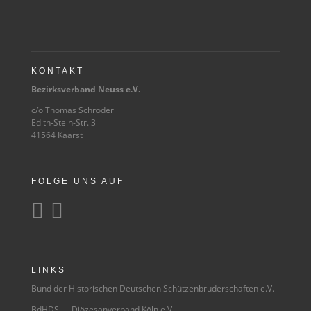
KONTAKT
Bezirksverband Neuss e.V.
c/o Thomas Schröder
Edith-Stein-Str. 3
41564 Kaarst
FOLGE UNS AUF


LINKS
Bund der Historischen Deutschen Schützenbruderschaften e.V.
BdHDS — Diözesanverband Köln e.V.