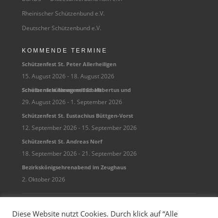
Rheinischer Schützenbund e.V.
Deutscher Schützenbund e.V.
KOMMENDE TERMINE
Schüt­zen­fest St. Peter Allerheiligen
15. August 2026
- 18. August 2026
Schüt­zen­fest Neuss mit St. Huber­tus und Scheibenschützengesellschaft
29. August 2026
- 1. September 2026
Schüt­zen­fest St. Eusta­chius Büttgen-Vorst
12. September 2026
- 15. September 2026
Schüt­zen­fest St. Andreas Norf
18. September 2026
- 21. September 2026
Bezirks­kö­nigs­eh­ren­abend im Zeughaus
2. Oktober 2026
Datenschutz
Impressum
Kontakt
Diese Website nutzt Cookies. Durch klick auf “Alle