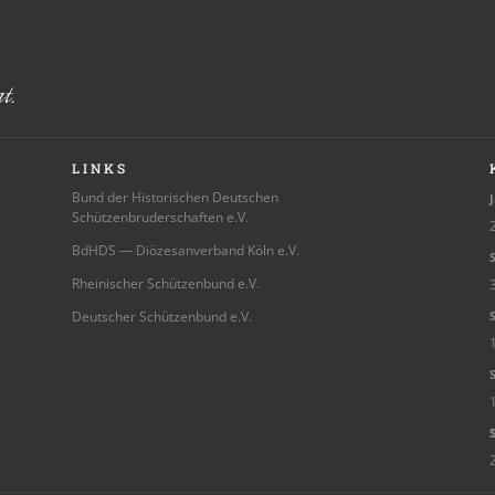
LINKS
Bund der Historischen Deutschen
J
Schützenbruderschaften e.V.
2
BdHDS — Diözesanverband Köln e.V.
S
Rheinischer Schützenbund e.V.
3
Deutscher Schützenbund e.V.
S
S
Sc