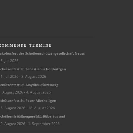
KOMMENDE TERMINE
ako­bus­fest der Schei­ben­schüt­zen­ge­sell­schaft Neuss
5. Juli 2026
chüt­zen­fest St. Sebas­tia­nus Holzbüttgen
1. Juli 2026
- 3. August 2026
chüt­zen­fest St. Aloy­sius Stürzelberg
1. August 2026
- 4. August 2026
chüt­zen­fest St. Peter Allerheiligen
15. August 2026
- 18. August 2026
hüt­zen­fest Neuss mit St. Huber­tus und Scheibenschützengesellschaft
29. August 2026
- 1. September 2026