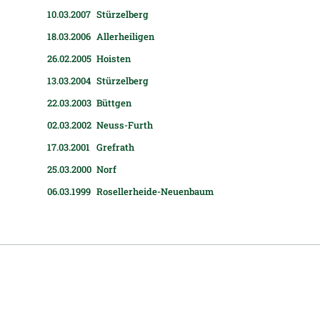
10.03.2007
Stür­zel­berg
18.03.2006
Aller­hei­li­gen
26.02.2005
Hois­ten
13.03.2004
Stür­zel­berg
22.03.2003
Bütt­gen
02.03.2002
Neuss-Furth
17.03.2001
Gref­rath
25.03.2000
Norf
06.03.1999
Rosel­ler­heide-Neu­en­baum