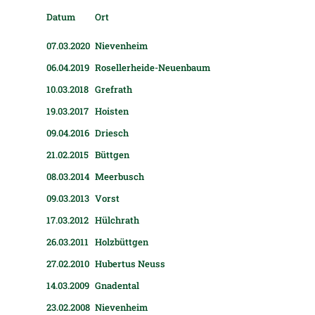
Datum
Ort
07.03.2020
Nie­ven­heim
06.04.2019
Rosel­ler­heide-Neu­en­baum
10.03.2018
Gref­rath
19.03.2017
Hois­ten
09.04.2016
Driesch
21.02.2015
Bütt­gen
08.03.2014
Meer­busch
09.03.2013
Vorst
17.03.2012
Hülch­rath
26.03.2011
Holz­bütt­gen
27.02.2010
Huber­tus Neuss
14.03.2009
Gna­den­tal
23.02.2008
Nie­ven­heim