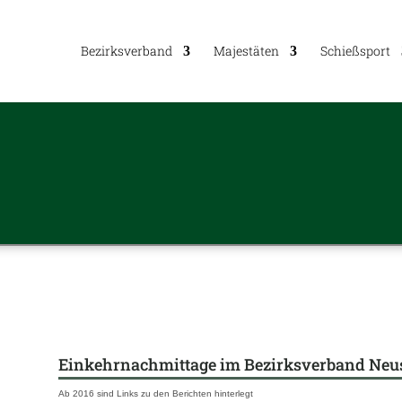
Bezirks­ver­band
Majes­tä­ten
Schieß­sport
Ein­kehr­nach­mit­tage im Bezirks­ver­band Neu
Ab 2016 sind Links zu den Berich­ten hinterlegt