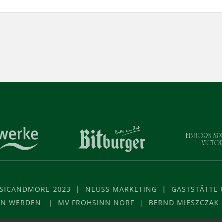
USICANDMORE-2023 | NEUSS MARKETING | GASTSTÄTTE U
VON WERDEN | MV FROHSINN NORF | BERND MIESZCZAK