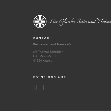
KONTAKT
Bezirksverband Neuss e.V.
c/o Thomas Schröder
Edith-Stein-Str. 3
41564 Kaarst
FOLGE UNS AUF

