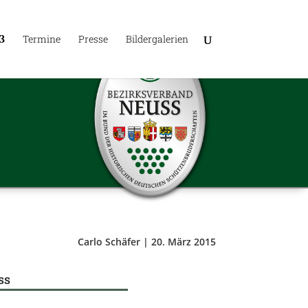
Ter­mine
Presse
Bil­der­ga­le­rien
Carlo Schäfer | 20. März 2015
ss