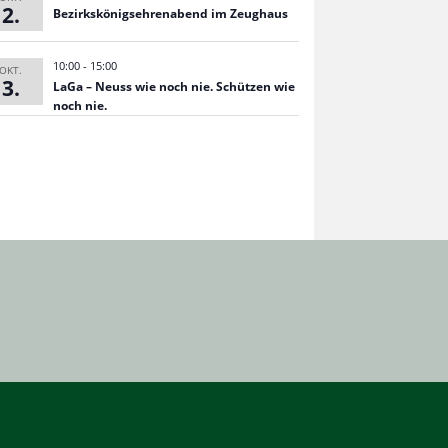
2
Bezirks­kö­nigs­eh­ren­abend im Zeughaus
10:00
-
15:00
OKT.
3
LaGa – Neuss wie noch nie. Schüt­zen wie
noch nie.