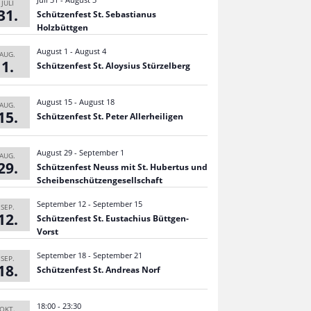
JULI
31
Schüt­zen­fest St. Sebas­tia­nus
Holzbüttgen
August 1
-
August 4
AUG.
1
Schüt­zen­fest St. Aloy­sius Stürzelberg
August 15
-
August 18
AUG.
15
Schüt­zen­fest St. Peter Allerheiligen
August 29
-
September 1
AUG.
29
Schüt­zen­fest Neuss mit St. Huber­tus und
Scheibenschützengesellschaft
September 12
-
September 15
SEP.
12
Schüt­zen­fest St. Eusta­chius Büttgen-
Vorst
September 18
-
September 21
SEP.
18
Schüt­zen­fest St. Andreas Norf
18:00
-
23:30
OKT.