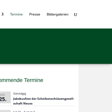
Ter­mine
Presse
Bil­der­ga­le­rien
ommende Termine
Ganztägig
JULI
25
Jako­bus­fest der Schei­ben­schüt­zen­ge­sell­
schaft Neuss
Juli 31
-
August 3