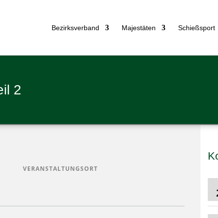
Bezirks­ver­band
Majes­tä­ten
Schieß­sport
eil 2
K
VERANSTALTUNGSORT