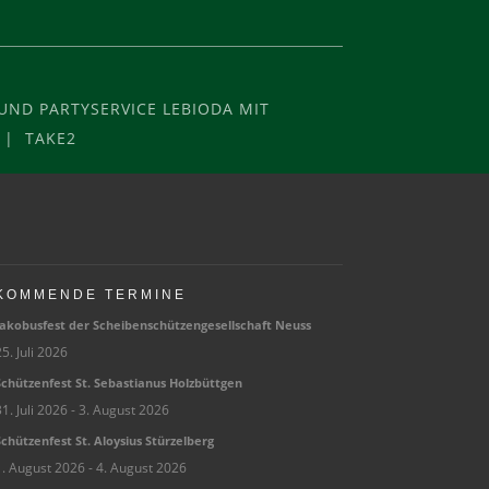
ND PARTYSERVICE LEBIODA MIT
 | TAKE2
KOMMENDE TERMINE
ako­bus­fest der Schei­ben­schüt­zen­ge­sell­schaft Neuss
5. Juli 2026
chüt­zen­fest St. Sebas­tia­nus Holzbüttgen
1. Juli 2026
- 3. August 2026
chüt­zen­fest St. Aloy­sius Stürzelberg
1. August 2026
- 4. August 2026