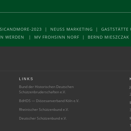
USICANDMORE-2023 | NEUSS MARKETING | GASTSTÄTTE U
VON WERDEN | MV FROHSINN NORF | BERND MIESZCZAK
LINKS
Bund der Historischen Deutschen
J
Schützenbruderschaften e.V.
2
BdHDS — Diözesanverband Köln e.V.
S
Rheinischer Schützenbund e.V.
3
Deutscher Schützenbund e.V.
S