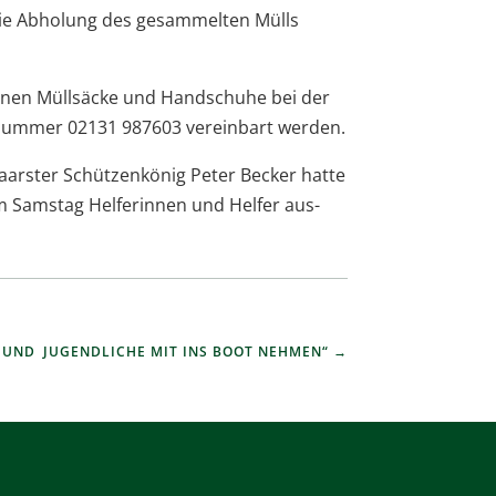
die Abho­lung des gesam­mel­ten Mülls
ön­nen Müll­sä­cke und Hand­schuhe bei der
­num­mer 02131 987603 ver­ein­bart werden.
aars­ter Schüt­zen­kö­nig Peter Becker hatte
Sams­tag Hel­fe­rin­nen und Hel­fer aus­
 UND JUGENDLICHE MIT INS BOOT NEHMEN“