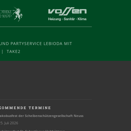
ND PARTYSERVICE LEBIODA MIT
 | TAKE2
KOMMENDE TERMINE
ako­bus­fest der Schei­ben­schüt­zen­ge­sell­schaft Neuss
5. Juli 2026