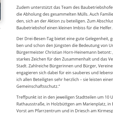
Zudem unter­stützt das Team des Bau­be­triebs­ho­fes 
die Abho­lung des gesam­mel­ten Mülls. Auch Fami­lien 
den, sich an der Aktion zu betei­li­gen. Zum Abschl
Bau­be­triebs­hof einen klei­nen Imbiss für die Helfer.
n
Der Drei-Besen-Tag bie­tet eine gute Gele­gen­heit, g
ben und schon den Jüngs­ten die Bedeu­tung von Umw
Bür­ger­meis­ter Chris­tian Horn-Hei­ne­mann betont: 
star­kes Zei­chen für den Zusam­men­halt und das Ver­
Stadt. Zahl­rei­che Bür­ge­rin­nen und Bür­ger, Ver­eine,
enga­gie­ren sich dabei für ein sau­be­res und lebens­
ich allen Betei­lig­ten sehr herz­lich – sie leis­ten ei
Gemeinschaftsschutz.“
Treff­punkt ist in den jewei­li­gen Stadt­tei­len um 10
Rat­haus­straße, in Holz­bütt­gen am Mari­en­platz, i
Vorst am Pfarr­zen­trum und in Driesch am Kir­mes­