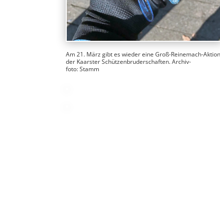
Am 21. März gibt es wie­der eine Groß-Rei­ne­mach-Aktio
der Kaars­ter Schüt­zen­bru­der­schaf­ten. Archiv­
foto: Stamm