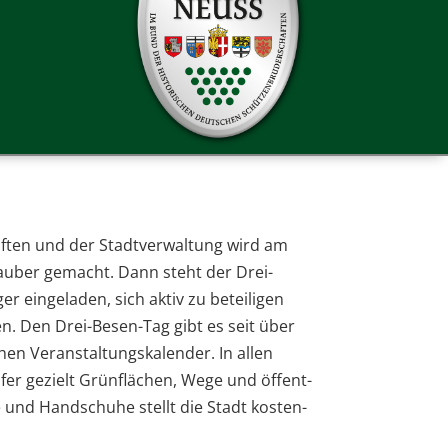
haf­ten und der Stadt­ver­wal­tung wird am
au­ber gemacht. Dann steht der Drei-
 ein­ge­la­den, sich aktiv zu betei­li­gen
­gen. Den Drei-Besen-Tag gibt es seit über
en Ver­an­stal­tungs­ka­len­der. In allen
l­fer gezielt Grün­flä­chen, Wege und öffent­
e und Hand­schuhe stellt die Stadt kos­ten­