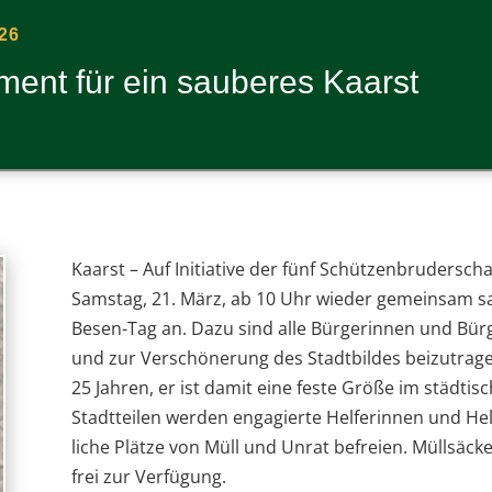
26
ent für ein sau­be­res Kaarst
Kaarst –
Auf Initia­tive der fünf Schüt­zen­bru­der­sc
Sams­tag, 21. März, ab 10 Uhr wie­der gemein­sam s
Besen-Tag an. Dazu sind alle Bür­ge­rin­nen und Bür­ger
und zur Ver­schö­ne­rung des Stadt­bil­des bei­zu­tra
25 Jah­ren, er ist damit eine feste Größe im städ­ti­sch
Stadt­tei­len wer­den enga­gierte Hel­fe­rin­nen und He
li­che Plätze von Müll und Unrat befreien. Müll­sä­ck
frei zur Verfügung.