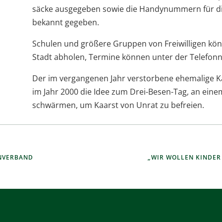
sä­cke aus­ge­ge­ben sowie die Han­dy­num­mern für 
bekannt gegeben.
Schu­len und grö­ßere Grup­pen von Frei­wil­li­gen k
Stadt abho­len, Ter­mine kön­nen unter der Tele­fon
Der im ver­gan­ge­nen Jahr ver­stor­bene ehe­ma­lige K
im Jahr 2000 die Idee zum Drei-Besen-Tag, an einem 
schwär­men, um Kaarst von Unrat zu befreien.
NVERBAND
„WIR WOLLEN KINDER