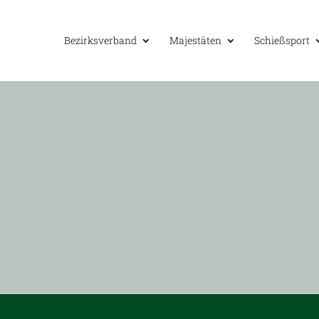
Bezirks­ver­band
Majes­tä­ten
Schieß­sport