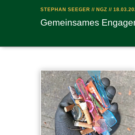
STEPHAN SEEGER // NGZ // 18.03.20
Gemein­sa­mes Enga­ge­m