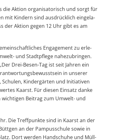
die Aktion orga­ni­sa­to­risch und sorgt für
mit Kin­dern sind aus­drück­lich ein­ge­la­
uss der Aktion gegen 12 Uhr gibt es am
emein­schaft­li­ches Enga­ge­ment zu erle­
elt- und Stadt­pflege nahe­zu­brin­gen.
„Der Drei-Besen-Tag ist seit Jah­ren ein
ant­wor­tungs­be­wusst­sein in unse­rer
 Schu­len, Kin­der­gär­ten und Initia­ti­ven
wer­tes Kaarst. Für die­sen Ein­satz danke
nen wich­ti­gen Bei­trag zum Umwelt- und
 Uhr. Die Treff­punkte sind in Kaarst an der
n Bütt­gen an der Pam­pus­schule sowie in
platz. Dort wer­den Hand­schuhe und Müll­