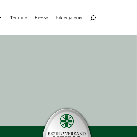
Ter­mine
Presse
Bil­der­ga­le­rien