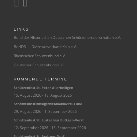


LINKS
Bund der Historischen Deutschen Schützenbruderschaften e.V.
BdHDS — Diözesanverband Köln e.V.
Rheinischer Schützenbund e.V.
Deutscher Schützenbund e.V.
KOMMENDE TERMINE
Schüt­zen­fest St. Peter Allerheiligen
15. August 2026
- 18. August 2026
Schüt­zen­fest Neuss mit St. Huber­tus und Scheibenschützengesellschaft
29. August 2026
- 1. September 2026
Schüt­zen­fest St. Eusta­chius Büttgen-Vorst
12. September 2026
- 15. September 2026
Schüt­zen­fest St. Andreas Norf