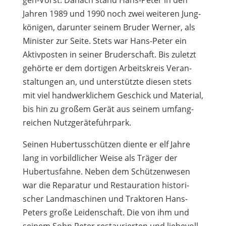
gen-Vorst. Danach stand Hans-Peter in den
Jah­ren 1989 und 1990 noch zwei wei­te­ren Jung­
kö­ni­gen, dar­un­ter sei­nem Bru­der Wer­ner, als
Minis­ter zur Seite. Stets war Hans-Peter ein
Aktiv­pos­ten in sei­ner Bru­der­schaft. Bis zuletzt
gehörte er dem dor­ti­gen Arbeits­kreis Ver­an­
stal­tun­gen an, und unter­stützte die­sen stets
mit viel hand­werk­li­chem Geschick und Mate­rial,
bis hin zu gro­ßem Gerät aus sei­nem umfang­
rei­chen Nutzgerätefuhrpark.
Sei­nen Huber­tus­schüt­zen diente er elf Jahre
lang in vor­bild­li­cher Weise als Trä­ger der
Huber­tus­fahne. Neben dem Schüt­zen­we­sen
war die Repa­ra­tur und Restau­ra­tion his­to­ri­
scher Land­ma­schi­nen und Trak­to­ren Hans-
Peters große Lei­den­schaft. Die von ihm und