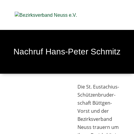
Nach­ruf Hans-Peter Schmitz
Die St. Eusta­chius-
Schüt­zen­bru­der­
schaft Bütt­gen-
Vorst und der
Bezirks­ver­band
Neuss trau­ern um