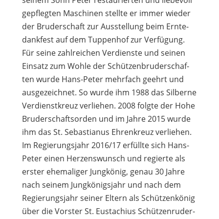
sei­nem Sohn Peter restau­rier­ten und lie­be­voll
gepfleg­ten Maschi­nen stellte er immer wie­der
der Bru­der­schaft zur Aus­stel­lung beim Ern­te­
dank­fest auf dem Tup­pen­hof zur Verfügung.
Für seine zahl­rei­chen Ver­dienste und sei­nen
Ein­satz zum Wohle der Schüt­zen­bru­der­schaf­
ten wurde Hans-Peter mehr­fach geehrt und
aus­ge­zeich­net. So wurde ihm 1988 das Sil­berne
Ver­dienst­kreuz ver­lie­hen. 2008 folgte der Hohe
Bru­der­schafts­or­den und im Jahre 2015 wurde
ihm das St. Sebas­tia­nus Ehren­kreuz verliehen.
Im Regie­rungs­jahr 2016/17 erfüllte sich Hans-
Peter einen Her­zens­wunsch und regierte als
ers­ter ehe­ma­li­ger Jung­kö­nig, genau 30 Jahre
nach sei­nem Jung­kö­nigs­jahr und nach dem
Regie­rungs­jahr sei­ner Eltern als Schüt­zen­kö­nig
über die Vors­ter St. Eusta­chius Schüt­zen­ru­der­