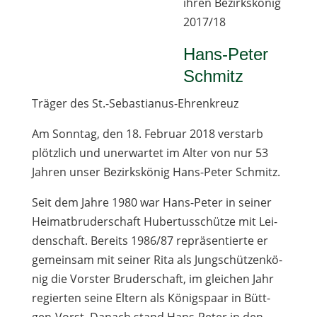
ihren Bezirks­kö­nig
2017/18
Hans-Peter
Schmitz
Trä­ger des St.-Sebastianus-Ehrenkreuz
Am Sonn­tag, den 18. Februar 2018 ver­starb
plötz­lich und uner­war­tet im Alter von nur 53
Jah­ren unser Bezirks­kö­nig Hans-Peter Schmitz.
Seit dem Jahre 1980 war Hans-Peter in sei­ner
Hei­mat­bru­der­schaft Huber­tus­schütze mit Lei­
den­schaft. Bereits 1986/87 reprä­sen­tierte er
gemein­sam mit sei­ner Rita als Jung­schüt­zen­kö­
nig die Vors­ter Bru­der­schaft, im glei­chen Jahr
regier­ten seine Eltern als Königs­paar in Bütt­