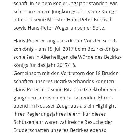
schaft. In sei­nem Regie­rungs­jahr stan­den, wie
schon in sei­nem Jung­kö­nigs­jahr, seine Köni­gin
Rita und seine Minis­ter Hans-Peter Ber­risch
sowie Hans-Peter Weger an sei­ner Seite.
Hans-Peter errang – als drit­ter Vors­ter Schüt­
zen­kö­nig – am 15. Juli 2017 beim Bezirks­kö­nigs­
schie­ßen in Aller­hei­li­gen die Würde des Bezirks­
kö­nigs für das Jahr 2017/18.
Gemein­sam mit den Ver­tre­tern der 18 Bru­der­
schaf­ten unse­res Bezirks­ver­ban­des konn­ten
Hans-Peter und seine Rita am 02. Okto­ber ver­
gan­ge­nen Jah­res einen rau­schen­den Ehren­
abend im Neus­ser Zeug­haus als ein High­light
ihres Regie­rungs­jah­res fei­ern. Für die­ses
Schüt­zen­jahr waren zahl­rei­che Besu­che der
Bru­der­schaf­ten unse­res Bezir­kes ebenso