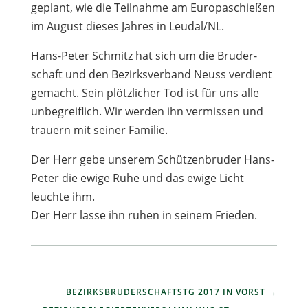
geplant, wie die Teil­nahme am Euro­pa­schie­ßen
im August die­ses Jah­res in Leudal/NL.
Hans-Peter Schmitz hat sich um die Bru­der­
schaft und den Bezirks­ver­band Neuss ver­dient
gemacht. Sein plötz­li­cher Tod ist für uns alle
unbe­greif­lich. Wir wer­den ihn ver­mis­sen und
trau­ern mit sei­ner Familie.
Der Herr gebe unse­rem Schüt­zen­bru­der Hans-
Peter die ewige Ruhe und das ewige Licht
leuchte ihm.
Der Herr lasse ihn ruhen in sei­nem Frieden.
BEZIRKSBRUDERSCHAFTSTG 2017 IN VORST