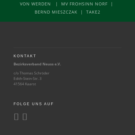
VON WERDEN | MV FROHSINN NORF |
BERND MIESZCZAK | TAKE2
KONTAKT
Bezirksverband Neuss e.V.
c/o Thomas Schröder
Edith-Stein-Str. 3
41564 Kaarst
FOLGE UNS AUF

