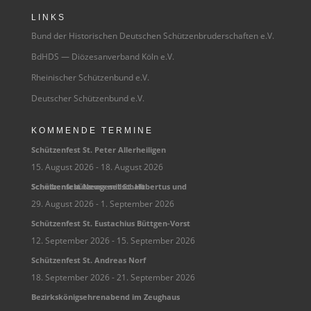
LINKS
Bund der Historischen Deutschen Schützenbruderschaften e.V.
BdHDS — Diözesanverband Köln e.V.
Rheinischer Schützenbund e.V.
Deutscher Schützenbund e.V.
KOMMENDE TERMINE
Schüt­zen­fest St. Peter Allerheiligen
15. August 2026
- 18. August 2026
Schüt­zen­fest Neuss mit St. Huber­tus und Scheibenschützengesellschaft
29. August 2026
- 1. September 2026
Schüt­zen­fest St. Eusta­chius Büttgen-Vorst
12. September 2026
- 15. September 2026
Schüt­zen­fest St. Andreas Norf
18. September 2026
- 21. September 2026
Bezirks­kö­nigs­eh­ren­abend im Zeughaus