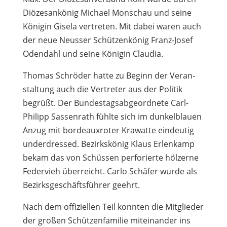
Diö­ze­san­kö­nig Michael Mon­schau und seine
Köni­gin Gisela ver­tre­ten. Mit dabei waren auch
der neue Neus­ser Schüt­zen­kö­nig Franz-Josef
Oden­dahl und seine Köni­gin Claudia.
Tho­mas Schrö­der hatte zu Beginn der Ver­an­
stal­tung auch die Ver­tre­ter aus der Poli­tik
begrüßt. Der Bun­des­tags­ab­ge­ord­nete Carl-
Phil­ipp Sas­sen­rath fühlte sich im dun­kel­blauen
Anzug mit bor­deaux­ro­ter Kra­watte ein­deu­tig
under­dres­sed. Bezirks­kö­nig Klaus Erlen­kamp
bekam das von Schüs­sen per­fo­rierte höl­zerne
Feder­vieh über­reicht. Carlo Schä­fer wurde als
Bezirks­ge­schäfts­füh­rer geehrt.
Nach dem offi­zi­el­len Teil konn­ten die Mit­glie­der
der gro­ßen Schüt­zen­fa­mi­lie mit­ein­an­der ins