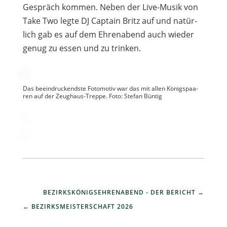
Gespräch kom­men. Neben der Live-Musik von
Take Two legte DJ Cap­tain Britz auf und natür­
lich gab es auf dem Ehren­abend auch wie­der
genug zu essen und zu trinken.
Das beein­dru­ckendste Foto­mo­tiv war das mit allen Königs­paa­
ren auf der Zeug­haus-Treppe. Foto: Ste­fan Büntig
BEZIRKSKÖNIGSEHRENABEND - DER BERICHT
BEZIRKSMEISTERSCHAFT 2026