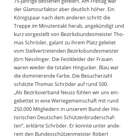
75-jäh­rige Bestehen gefei­ert. Am Frei­tag war
der Gla­mour­fak­tor aber deut­lich höher. Ein
Königs­paar nach dem ande­ren schritt die
Treppe im Minu­ten­takt herab, ange­kün­digt und
kurz vor­ge­stellt von Bezirks­bun­des­meis­ter Tho­
mas Schrö­der, galant zu ihrem Platz gelei­tet
vom Stell­ver­tre­ten­den Bezirks­bun­des­meis­ter
Jörn Ness­lin­ger. Die Fest­klei­der der Frauen
waren wie­der die tota­len Hin­gu­cker. Blau war
die domi­nie­rende Farbe. Die Besu­cher­zahl
schätzte Tho­mas Schrö­der auf rund 500.
„Als Bezirks­ver­band Neuss füh­len wir uns ein­
ge­bet­tet in eine Wer­te­ge­mein­schaft mit rund
250.000 Mit­glie­dern in unse­rem Bund der His­
to­ri­schen Deut­schen Schüt­zen­bru­der­schaf­
ten“, erklärte Schrö­der. Er konnte unter ande­
rem den Bun­des­schüt­zen­meis­ter Robert