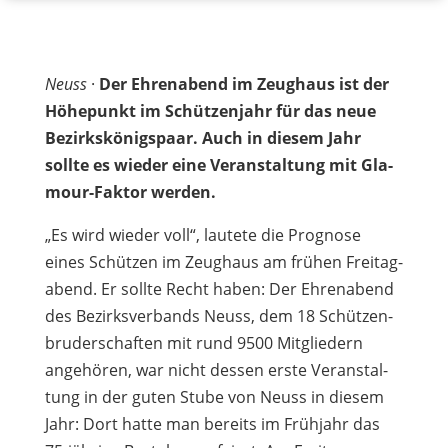
Neuss
·
Der Ehren­abend im Zeug­haus ist der
Höhe­punkt im Schüt­zen­jahr für das neue
Bezirks­kö­nigs­paar. Auch in die­sem Jahr
sollte es wie­der eine Ver­an­stal­tung mit Gla­
mour-Fak­tor werden.
„Es wird wie­der voll“, lau­tete die Pro­gnose
eines Schüt­zen im Zeug­haus am frü­hen Frei­tag­
abend. Er sollte Recht haben: Der Ehren­abend
des Bezirks­ver­bands Neuss, dem 18 Schüt­zen­
bru­der­schaf­ten mit rund 9500 Mit­glie­dern
ange­hö­ren, war nicht des­sen erste Ver­an­stal­
tung in der guten Stube von Neuss in die­sem
Jahr: Dort hatte man bereits im Früh­jahr das