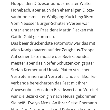
Hoppe, den Diö­ze­san­bun­des­meis­ter Wal­ter
Hone­bach, aber auch den ehe­ma­li­gen Diö­ze­
san­bun­des­meis­ter Wolf­gang Kuck begrü­ßen.
Vom Neus­ser Bür­ger-Schüt­zen-Ver­ein war
unter ande­rem Prä­si­dent Mar­tin Fle­cken mit
Gat­tin Gabi gekommen.
Das beein­dru­ckendste Foto­mo­tiv war das mit
allen Königs­paa­ren auf der Zeug­haus-Treppe.
Auf sei­ner Liste musste der Bezirks­bun­des­
meis­ter aber das Nor­fer Schüt­zen­kö­nigs­paar
Ste­fan Kre­mer und Ursula Pla­ten streichen.
Ver­tre­te­rin­nen und Ver­tre­ter ande­rer Bezirks­
ver­bände berei­cher­ten das Fest mit ihrer
Anwe­sen­heit: Aus dem Bezirks­ver­band Vorei­fel
war die Bezirks­kö­ni­gin nach Neuss gekom­men.
Sie heißt Eve­lyn Mros. An ihrer Seite: Ehe­mann
Max. Der Diö­ze­san­ver­band Köln wurde durch