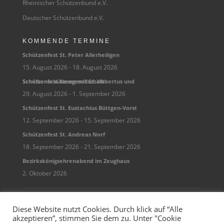
Rheinischer Schützenbund e.V.
Deutscher Schützenbund e.V.
KOMMENDE TERMINE
Schüt­zen­fest St. Peter Allerheiligen
15. August 2026
- 18. August 2026
Schüt­zen­fest Neuss mit St. Huber­tus und Scheibenschützengesellschaft
29. August 2026
- 1. September 2026
Schüt­zen­fest St. Eusta­chius Büttgen-Vorst
12. September 2026
- 15. September 2026
Schüt­zen­fest St. Andreas Norf
18. September 2026
- 21. September 2026
Bezirks­kö­nigs­eh­ren­abend im Zeughaus
2. Oktober 2026
Datenschutz
Impressum
Kontakt
Diese Website nutzt Cookies. Durch klick auf “Alle
akzeptieren”, stimmen Sie dem zu. Unter "Cookie