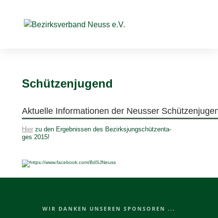
Schüt­zen­ju­gend
Aktu­elle Infor­ma­tio­nen der Neus­ser Schützenjuge
Hier
zu den Ergeb­nis­sen des Bezirks­jung­schüt­zen­ta­
ges 2015!
WIR DANKEN UNSEREN SPONSOREN ...