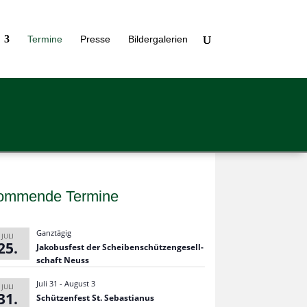
Ter­mine
Presse
Bil­der­ga­le­rien
ommende Termine
Ganztägig
JULI
25
Jako­bus­fest der Schei­ben­schüt­zen­ge­sell­
schaft Neuss
Juli 31
-
August 3
JULI
31
Schüt­zen­fest St. Sebas­tia­nus