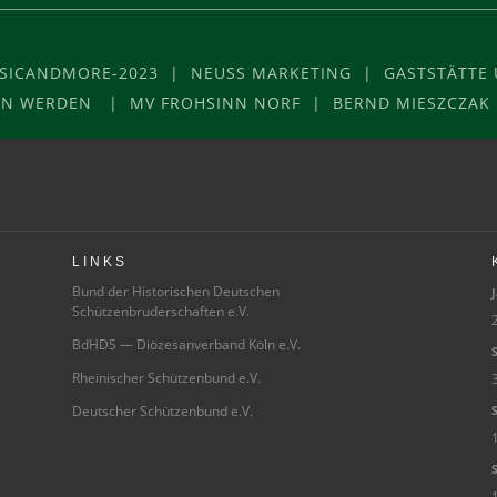
USICANDMORE-2023 | NEUSS MARKETING | GASTSTÄTTE U
VON WERDEN | MV FROHSINN NORF | BERND MIESZCZAK
LINKS
Bund der Historischen Deutschen
J
Schützenbruderschaften e.V.
2
BdHDS — Diözesanverband Köln e.V.
S
Rheinischer Schützenbund e.V.
3
Deutscher Schützenbund e.V.
S
S