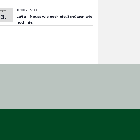
10:00
-
15:00
OKT.
3
LaGa – Neuss wie noch nie. Schüt­zen wie
noch nie.