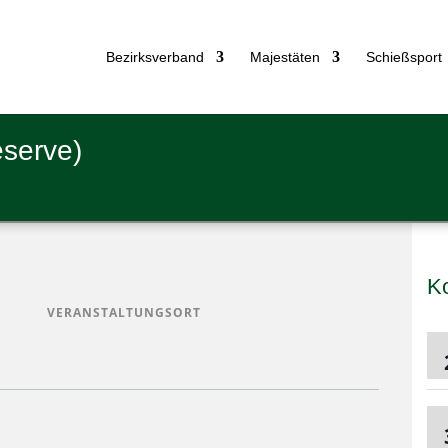
Bezirks­ver­band
Majes­tä­ten
Schieß­sport
eserve)
K
VERANSTALTUNGSORT