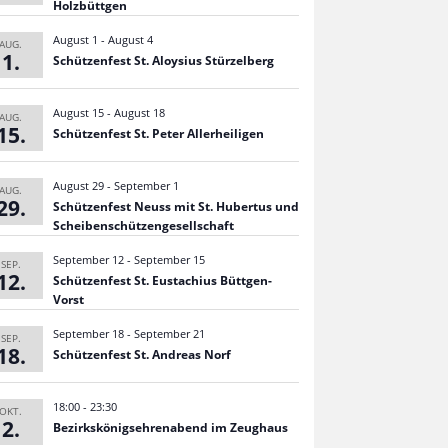
Holzbüttgen
August 1
-
August 4
AUG.
1
Schüt­zen­fest St. Aloy­sius Stürzelberg
August 15
-
August 18
AUG.
15
Schüt­zen­fest St. Peter Allerheiligen
August 29
-
September 1
AUG.
29
Schüt­zen­fest Neuss mit St. Huber­tus und
Scheibenschützengesellschaft
September 12
-
September 15
SEP.
12
Schüt­zen­fest St. Eusta­chius Büttgen-
Vorst
September 18
-
September 21
SEP.
18
Schüt­zen­fest St. Andreas Norf
18:00
-
23:30
OKT.
2
Bezirks­kö­nigs­eh­ren­abend im Zeughaus