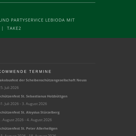
ND PARTYSERVICE LEBIODA MIT
 | TAKE2
KOMMENDE TERMINE
ako­bus­fest der Schei­ben­schüt­zen­ge­sell­schaft Neuss
5. Juli 2026
chüt­zen­fest St. Sebas­tia­nus Holzbüttgen
1. Juli 2026
- 3. August 2026
chüt­zen­fest St. Aloy­sius Stürzelberg
1. August 2026
- 4. August 2026
chüt­zen­fest St. Peter Allerheiligen
15. August 2026
- 18. August 2026