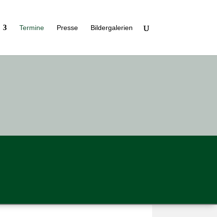
Ter­mine
Presse
Bil­der­ga­le­rien