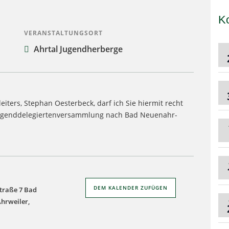
K
VERANSTALTUNGSORT
Ahrtal Jugend­her­berge
i­ters, Ste­phan Oes­ter­beck, darf ich Sie hier­mit recht
ugend­de­le­gier­ten­ver­samm­lung nach Bad Neu­en­ahr-
DEM KALENDER ZUFÜGEN
Straße 7 Bad
hrweiler,