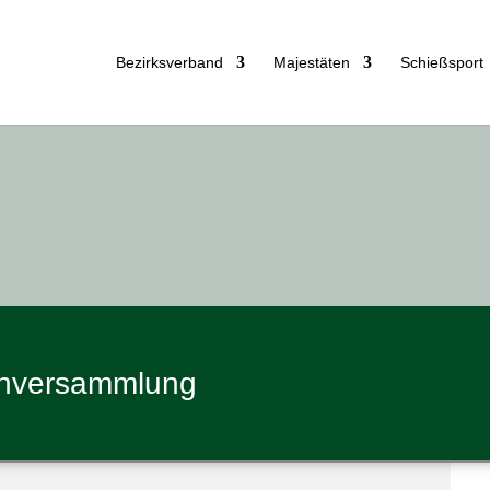
Bezirks­ver­band
Majes­tä­ten
Schieß­sport
enversammlung