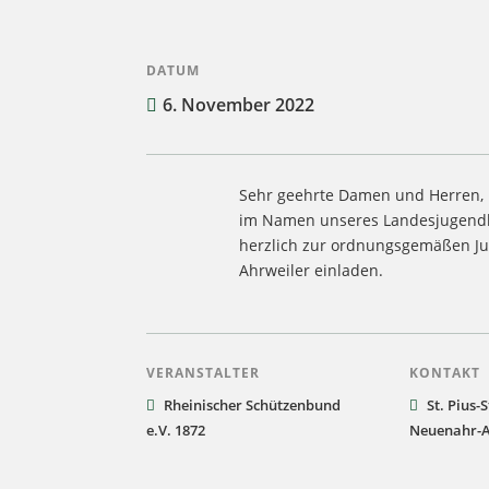
DATUM
6. November 2022
Sehr geehrte Damen und Herren,
im Namen unse­res Lan­des­ju­gend­le
herz­lich zur ord­nungs­ge­mä­ßen J
Ahr­wei­ler einladen.
VERANSTALTER
KONTAKT
Rhei­ni­scher Schüt­zen­bund
St. Pius-
e.V. 1872
Neuenahr-A