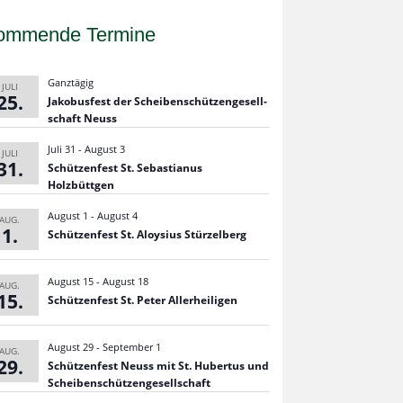
ommende Termine
Ganztägig
JULI
25
Jako­bus­fest der Schei­ben­schüt­zen­ge­sell­
schaft Neuss
Juli 31
-
August 3
JULI
31
Schüt­zen­fest St. Sebas­tia­nus
Holzbüttgen
August 1
-
August 4
AUG.
1
Schüt­zen­fest St. Aloy­sius Stürzelberg
August 15
-
August 18
AUG.
15
Schüt­zen­fest St. Peter Allerheiligen
August 29
-
September 1
AUG.
29
Schüt­zen­fest Neuss mit St. Huber­tus und
Scheibenschützengesellschaft