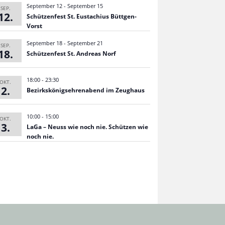
September 12
-
September 15
SEP.
12
Schüt­zen­fest St. Eusta­chius Büttgen-
Vorst
September 18
-
September 21
SEP.
18
Schüt­zen­fest St. Andreas Norf
18:00
-
23:30
OKT.
2
Bezirks­kö­nigs­eh­ren­abend im Zeughaus
10:00
-
15:00
OKT.
3
LaGa – Neuss wie noch nie. Schüt­zen wie
noch nie.