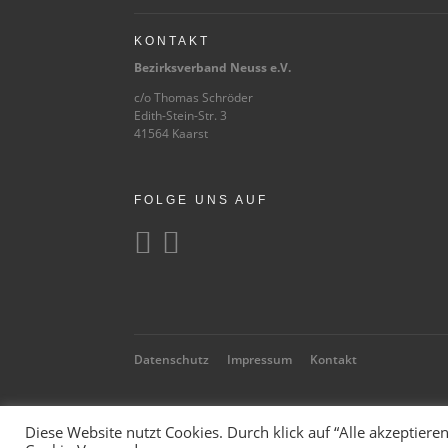
KONTAKT
Bezirksverband Neuss e.V.
c/o Thomas Schröder
Edith-Stein-Str. 3
41564 Kaarst
FOLGE UNS AUF


Datenschutz
Impressum
Kontakt
Diese Website nutzt Cookies. Durch klick auf “Alle akzeptier