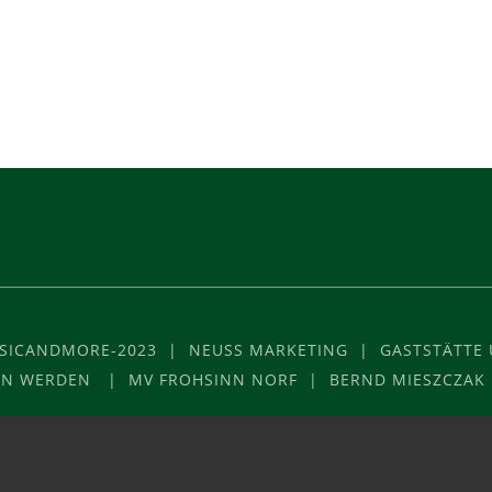
USICANDMORE-2023 | NEUSS MARKETING | GASTSTÄTTE U
VON WERDEN | MV FROHSINN NORF | BERND MIESZCZAK