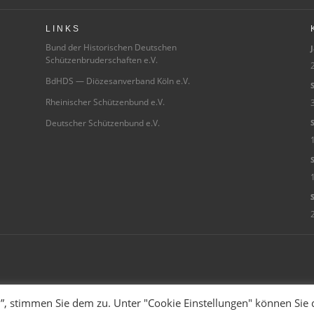
LINKS
Bund der Historischen Deutschen
J
Schützenbruderschaften e.V.
2
BdHDS — Diözesanverband Köln e.V.
S
Rheinischer Schützenbund e.V.
3
Deutscher Schützenbund e.V.
S
S
Sc
en”, stimmen Sie dem zu. Unter "Cookie Einstellungen" können Sie 