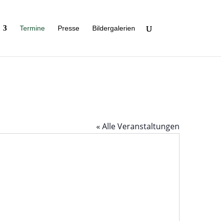
Ter­mine
Presse
Bil­der­ga­le­rien
« Alle Veranstaltungen