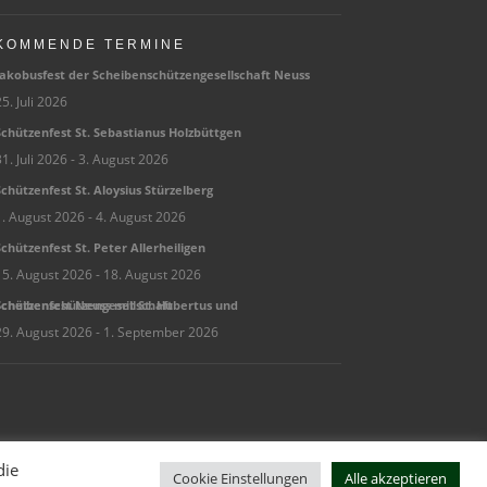
KOMMENDE TERMINE
ako­bus­fest der Schei­ben­schüt­zen­ge­sell­schaft Neuss
5. Juli 2026
chüt­zen­fest St. Sebas­tia­nus Holzbüttgen
1. Juli 2026
- 3. August 2026
chüt­zen­fest St. Aloy­sius Stürzelberg
1. August 2026
- 4. August 2026
chüt­zen­fest St. Peter Allerheiligen
15. August 2026
- 18. August 2026
hüt­zen­fest Neuss mit St. Huber­tus und Scheibenschützengesellschaft
29. August 2026
- 1. September 2026
die
Cookie Einstellungen
Alle akzeptieren